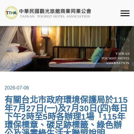
2026-07-06
有關台北市政府環境保護局於115
年7月27日(一)及7月30日(四)每日
下午2時至5時各辦理1場「115年
環保標章、碳足跡標籤、綠色辦
公及淨零綠生活大聯盟說明