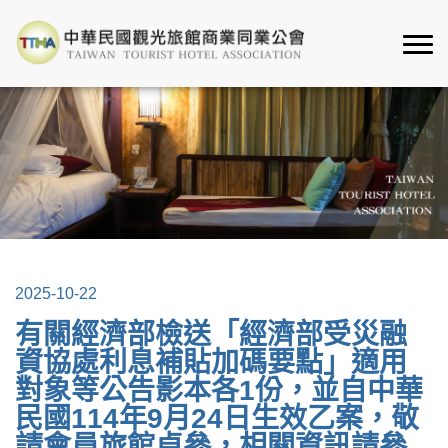
2025-10-22
有關經濟部檢送「經濟部受災融
資協處利息補貼加碼要點」適用
對象等公告影本各1份，並自中華
民國114年9月24日生效乙案，敬
請會員旅館卓參，相關資訊請參